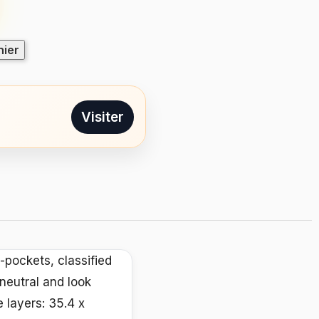
nier
Visiter
-pockets, classified
neutral and look
e layers: 35.4 x