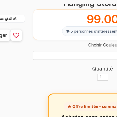
Hanging Stor
99.0
الدفع عند ال
👁 5 personnes s'intéressent
ger
Choisir Coule
Quantité
🔥 Offre limitée • comm