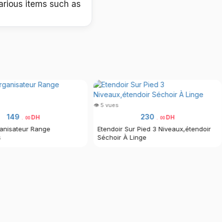
various items such as
👁 5 vues
149
230
DH
DH
.
00
.
00
anisateur Range
Etendoir Sur Pied 3 Niveaux,étendoir
s
Séchoir À Linge