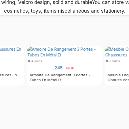
 wiring, Velcro design, solid and durableYou can store 
cosmetics, toys, itemsmiscellaneous and stationery.
👁 4 vues
👁 3 vues
245
DH
.
00
ssures En
Armoire De Rangement 3 Portes -
Meuble Org
Tubes En Métal Et
Chaussure