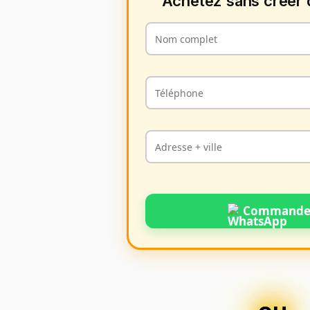
Achetez sans créer
Commande