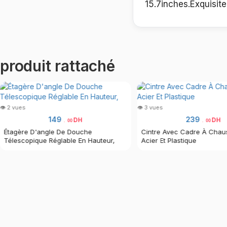
15.7inches.Exquisite
produit rattaché
👁 2 vues
👁 3 vues
149
239
DH
DH
.
00
.
00
Étagère D'angle De Douche
Cintre Avec Cadre À Chau
Télescopique Réglable En Hauteur,
Acier Et Plastique