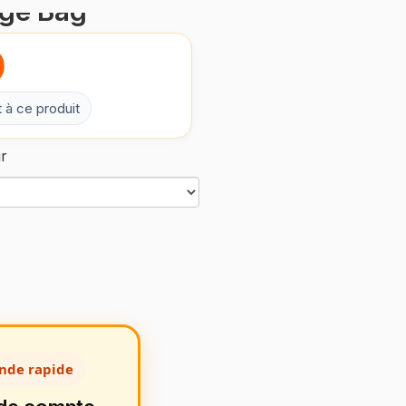
age Bag
0
 à ce produit
ur
ande rapide