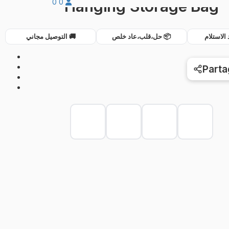
Hanging Storage Bag
0
0
💰 استلام
📦 حل،قلب،عاد خلص
🚚 التوصيل مجاني
Parta