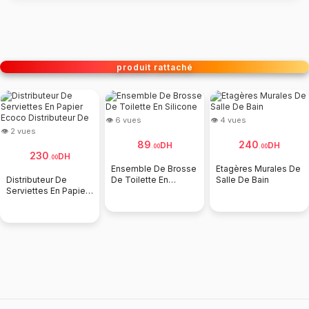
produit rattaché
👁 6 vues
👁 4 vues
👁 2 vues
89
240
DH
DH
.
00
.
00
230
DH
.
00
Ensemble De Brosse
Etagères Murales De
Distributeur De
De Toilette En
Salle De Bain
Serviettes En Papier
Silicone
Ecoco Distributeur
De