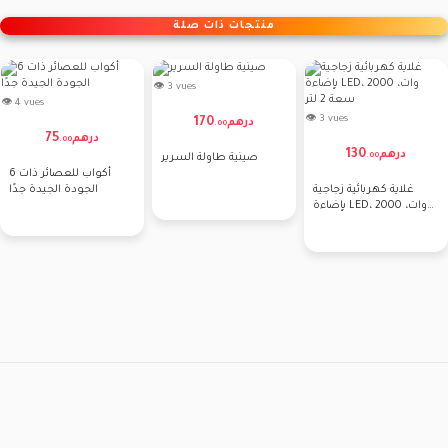
منتجات ذات صلة
👁 3 vues
👁 4 vues
👁 3 vues
170
درهم
.
00
75
درهم
.
00
130
درهم
.
00
صينية طاولة السرير
6 أكواب للعصائر ذات
غلاية كهربائية زجاجية
الجودة الجيدة جدًا
بإضاءة LED، 2000 وات،
سعة 2 لتر