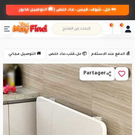
👀 حل، شوف، قيس، عاد خلص | 🚚 التوصيل فابور
0
0
💰 الدفع عند الاستلام
📦 حل،قلب،عاد خلص
🚚 التوصيل مجاني
1 / 3
Partager