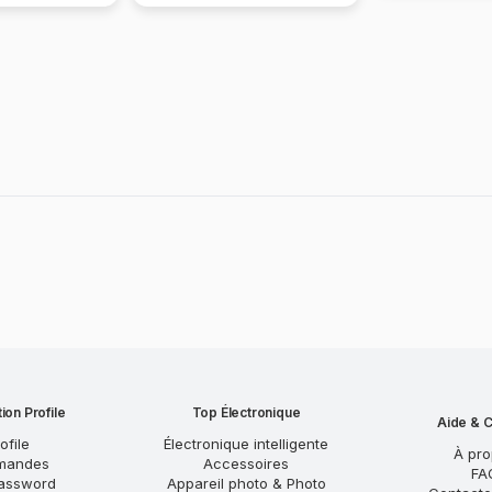
ion Profile
Top Électronique
Aide & C
ofile
Électronique intelligente
À pr
mandes
Accessoires
FA
assword
Appareil photo & Photo