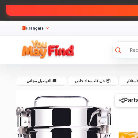
Français
💰 لام
📦 حل،قلب،عاد خلص
🚚 التوصيل مجاني
Part