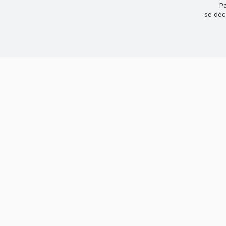
P
se déc