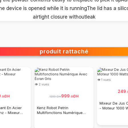
the device is opened while it is runningThe lid has a sili
airtight closure withoutleak
produit rattaché
👁 1 vues
👁 2 vues
260
159
DH
DH
.
00
.
00
Mixeur Plongeant 4en1 Inox
Presse-agrumes Électrique
200w ,hand Blender 4 In 1
Élite 40W