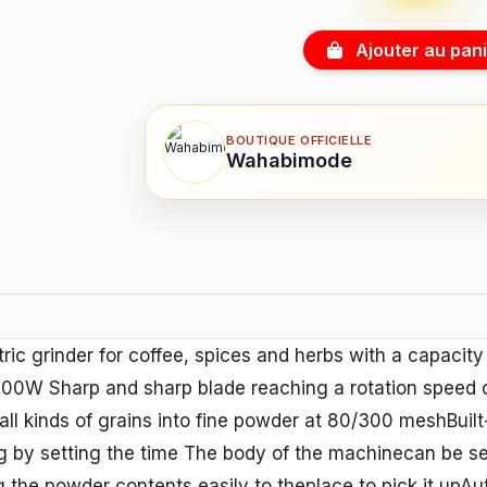
Ajouter au pani
BOUTIQUE OFFICIELLE
Wahabimode
ctric grinder for coffee, spices and herbs with a capacit
00W Sharp and sharp blade reaching a rotation speed o
all kinds of grains into fine powder at 80/300 meshBuilt-
ng by setting the time The body of the machinecan be se
ng the powder contents easily to theplace to pick it up