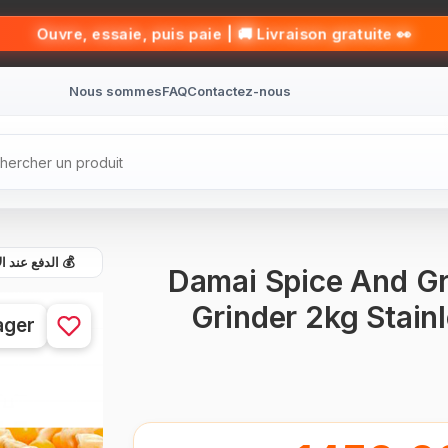
👀 Ouvre, essaie, puis paie | 🚚 Livraison gratuite
Nous sommes
FAQ
Contactez-nous
الدفع عند الاست
Damai Spice And Gr
Grinder 2kg Stainl
ager
BRAND