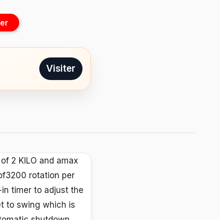
er
Visiter
y of 2 KILO and amax
f3200 rotation per
in timer to adjust the
t to swing which is
Automatic shutdown