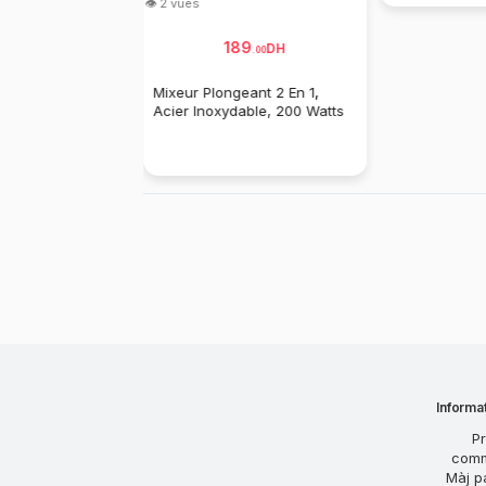
Informat
Pr
com
Màj p