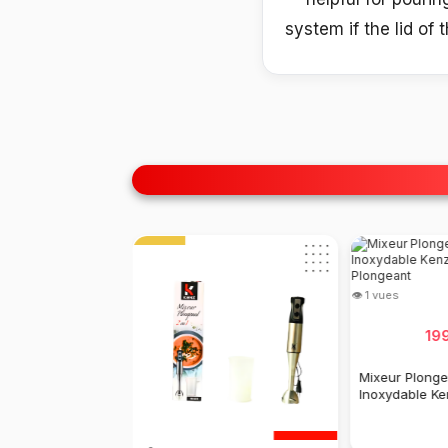
system if the lid of 
👁 1 vues
👁 2 vues
249
DH
.
00
999
DH
1200 DH
.
00
Mixeur De Jus Complet, Inox,
Kenz Robot Petrin
- Moteur 1000 Watts - Tasse
Multifonctions Numérique
Avec Écran Gris