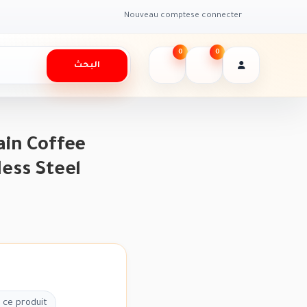
Nouveau compte
se connecter
0
0
البحث
ain Coffee
less Steel
 ce produit