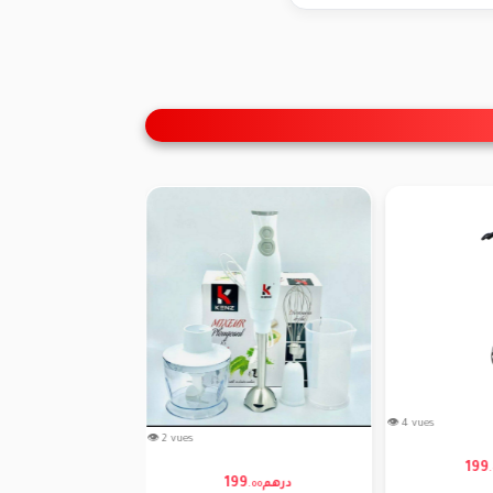
👁 3 vues
نلس ستيل
بسرعتين ووعاء متدرج سعة 600
مل
👁 2 vues
199
280
درهم
درهم
.
00
.
00