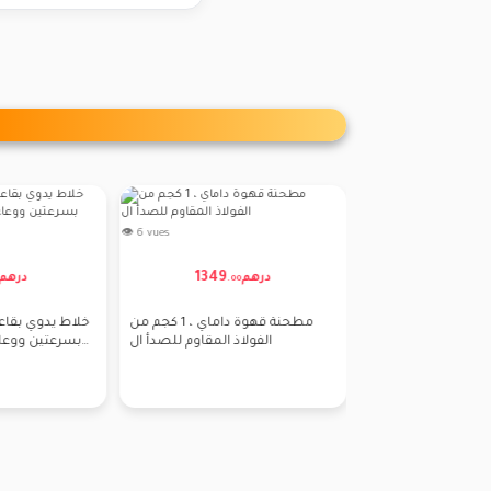
👁 5 vues
👁 5 vues
260
649
16
درهم
درهم
.
00
.
00
Kenz مطحنة كهربائية من الفولاذ
Kenz محضر طعام 6 سرعات +
المقاوم للصدأ
وعاء 5 لتر ستانلس ستيل
الغمر 200 واط ، خلاط يدوي