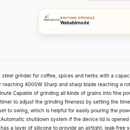
BOUTIQUE OFFICIELLE
Wahabimode
ss steel grinder for coffee, spices and herbs with a capa
reaching 4000W Sharp and sharp blade reaching a rot
inute Capable of grinding all kinds of grains into fine 
imer to adjust the grinding fineness by setting the tim
t to swing, which is helpful for easily pouring the pow
itAutomatic shutdown system if the device lid is opene
d has a layer of silicone to provide an airtight, leak-free s