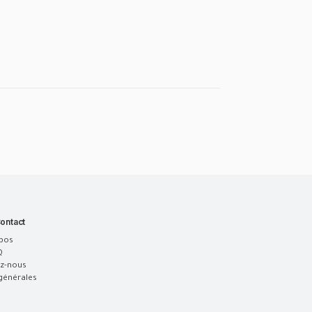
ontact
pos
Q
z-nous
générales