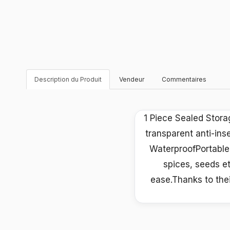
Description du Produit
Vendeur
Commentaires
1 Piece Sealed Stora
transparent anti-in
WaterproofPortable 
spices, seeds e
ease.Thanks to thei