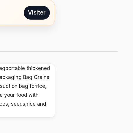
Visiter
Bagportable thickened
Packaging Bag Grains
suction bag forrice,
e your food with
ices, seeds,rice and