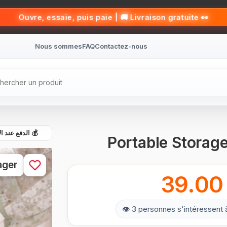
👀 Ouvre, essaie, puis paie | 🚚 Livraison gratuite
Nous sommes
FAQ
Contactez-nous
الدفع عند الاست
Portable Storag
ager
39.00
👁 3 personnes s'intéressent 