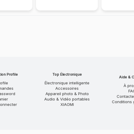
ion Profile
Top Électronique
Aide & C
ofile
Électronique intelligente
À pr
mandes
Accessoires
FA
assword
Appareil photo & Photo
Contact
anier
Audio & Vidéo portables
Conditions 
onnecter
XIAOMI