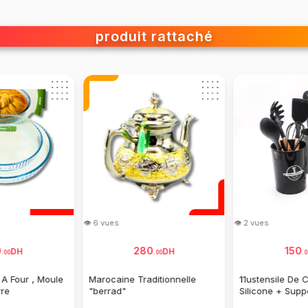
produit rattaché
👁 2 vues
👁 1 vues
199
350
DH
.
00
Présentoir Impérial Avec
Elégante Série
Support Inox +10 Pièces
LAGOCINA
Impérial
0
DH
.
00
e Cuisine En
pport, Spatules