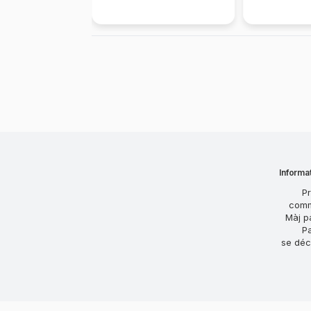
Informat
Pr
com
Màj p
P
se déc