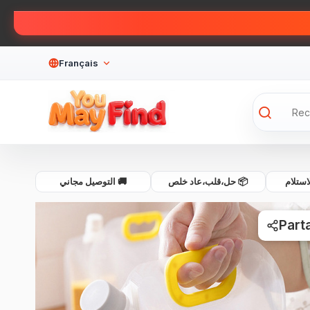
Français
💰 لام
📦 حل،قلب،عاد خلص
🚚 التوصيل مجاني
Part