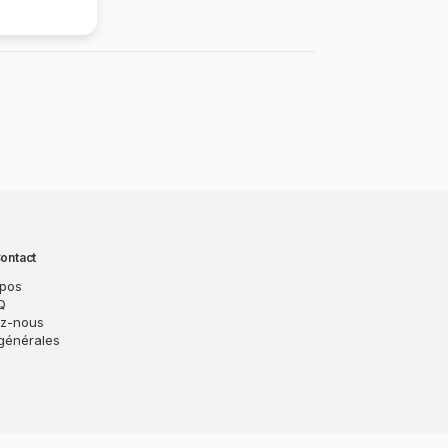
ontact
opos
Q
ez-nous
générales