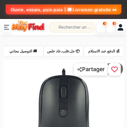
👀 Ouvre, essaie, puis paie | 🚚 Livraison gratuite
0
0
💰 الدفع عند الاستلام
📦 حل،قلب،عاد خلص
🚚 التوصيل مجاني
1 / 1
Partager