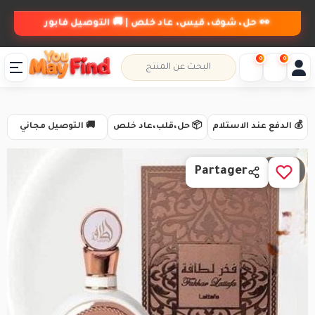
👀 حل، شوف، قيس، عاد خلص | 🚚 التوصيل فابور
0
0
💰 الدفع عند الاستلام
📦 حل،قلب،عاد خلص
🚚 التوصيل مجاني
1 / 3
Partager