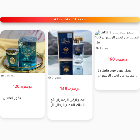
منتجات ذات صلة
👁 1 vues
160
درهم
.
00
Lattafa عطر عود مود
لطافة من ارض الزعفران
👁 2 vues
👁 7 vues
100 مل
120
درهم
.
00
149
درهم
.
00
بخور الماس
عطر أرض الزعفران تاج
الملك العطر الرجالي ال
من أرض الزعفران