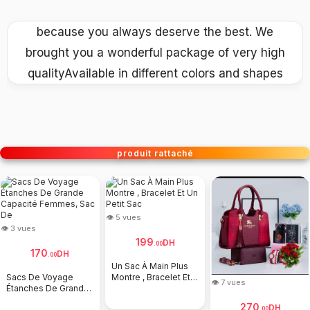
because you always deserve the best. We
brought you a wonderful package of very high
qualityAvailable in different colors and shapes
produit rattaché
👁 5 vues
👁 3 vues
199
DH
.
00
170
DH
.
00
Un Sac À Main Plus
Sacs De Voyage
Montre , Bracelet Et
👁 7 vues
Étanches De Grande
Un Petit Sac
Capacité Femmes,
270
DH
.
00