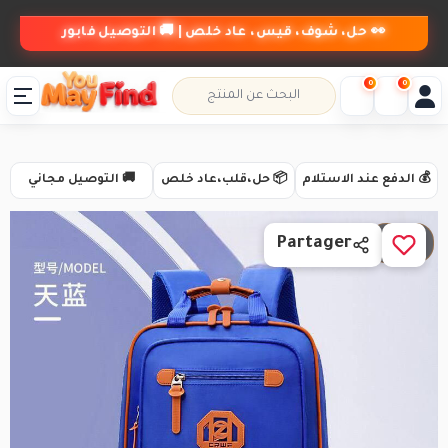
👀 حل، شوف، قيس، عاد خلص | 🚚 التوصيل فابور
0
0
💰 الدفع عند الاستلام
📦 حل،قلب،عاد خلص
🚚 التوصيل مجاني
1 / 4
Partager