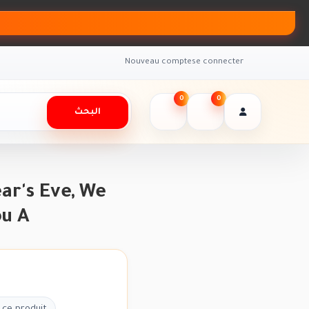
Nouveau compte
se connecter
0
0
البحث
ar's Eve, We
ou A