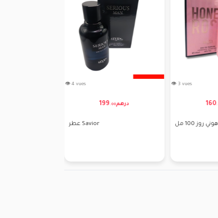
👁 4 vues
👁 3 vues
199
160
70
درهم
درهم
.
00
.
.
00
روز 100 مل
عطر Savior
SEVEN PARFUM الاماراتيه ????????