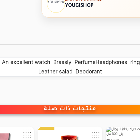
BOUTIQUE OFFICIELLE
YOUGISHOP
ti An excellent watch Brassly PerfumeHeadphones ring
Leather salad Deodorant
منتجات ذات صلة