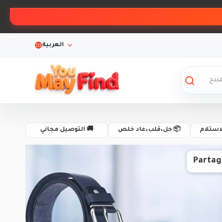
العربية
لاستلام
📦 حل،قلب،عاد خلص
🚚 التوصيل مجاني
Partag