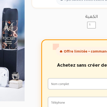
👁 1 personnes s'intéressent à
الكمية
🔥 Offre limitée • comman
Achetez sans créer d