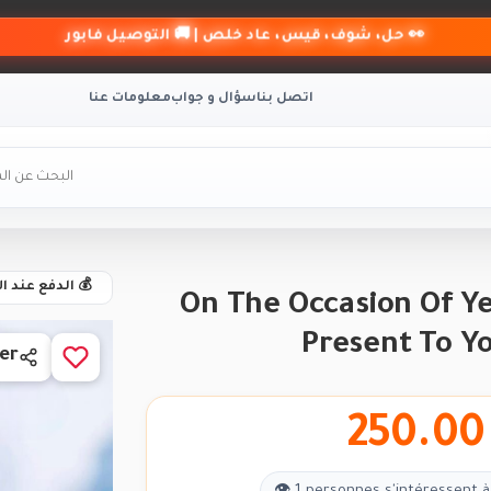
👀 حل، شوف، قيس، عاد خلص | 🚚 التوصيل فابور
اتصل بنا
سؤال و جواب
معلومات عنا
💰 الدفع عند ا
On The Occasion Of Ye
Present To Y
er
250.00