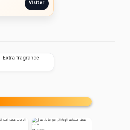
Visiter
 Extra fragrance
👁 3 vues