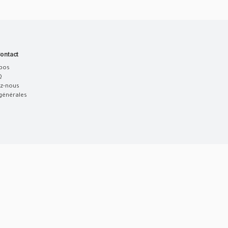
ontact
pos
Q
z-nous
générales