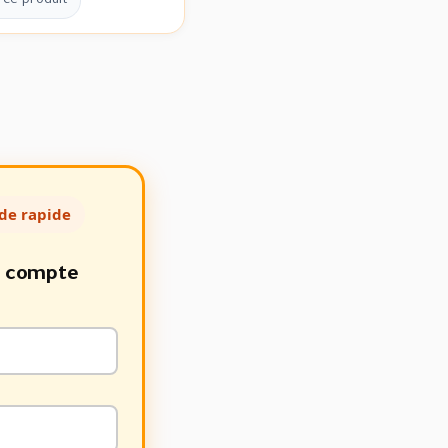
 ce produit
de rapide
e compte