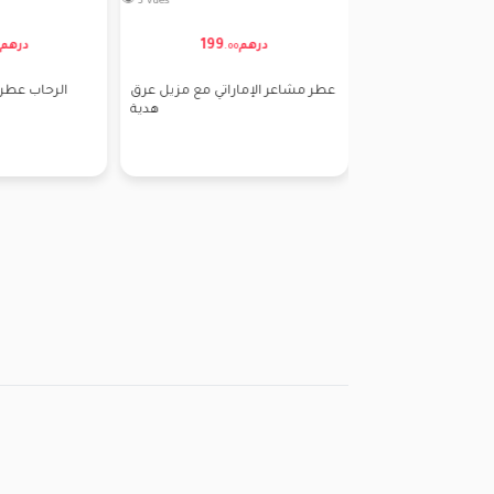
👁 3 vues
180
250 درهم
.
0
199
درهم
درهم
.
00
عطر مشاعر الإماراتي مع مزيل عرق
الرحاب عطر 
هدية