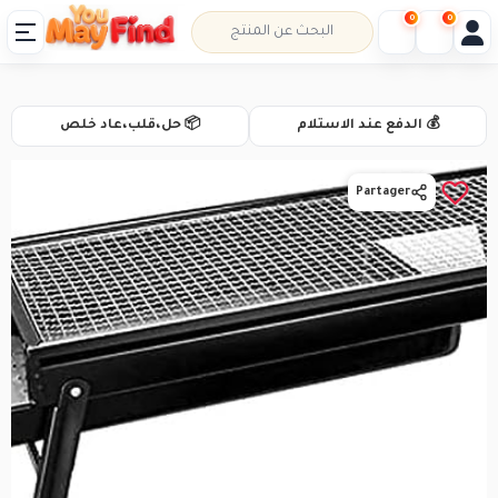
0
0
💰 الدفع عند الاستلام
📦 حل،قلب،عاد خلص
Partager