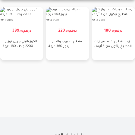
👁 1 vues
👁 4 vues
👁 3 vues
399
220
180
درهم
درهم
درهم
.
00
.
00
.
00
رف لتنظيم اكسسوارات
منظم الحبوب والحبوب
لاكور بانيني جريل توربو ،
المطبخ يتكون من 3 أرفف
يدور 360 درجة
2200 واط ، 180 درجة
معلومات الملف الشخصي