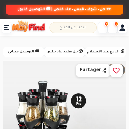
👀 حل، شوف، قيس، عاد خلص | 🚚 التوصيل فابور
0
0
💰 الدفع عند الاستلام
📦 حل،قلب،عاد خلص
🚚 التوصيل مجاني
1 / 2
Partager