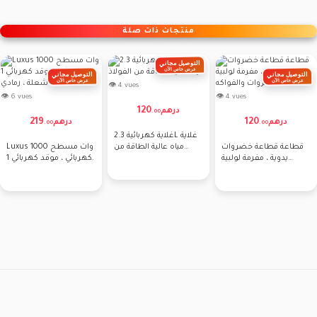
منتجات ذات صلة
التوصيل مجاني
عرض خاص الآن
التوصيل مجاني
التوصيل مجاني
عرض خاص الآن
عرض خاص الآن
👁 4 vues
👁 6 vues
👁 4 vues
120
درهم
.
00
219
120
درهم
درهم
.
00
.
00
غلاية كهربائية 2.3L غلاية
قطاعة قطاعة خضروات
مياه عالية الطاقة من
Luxus 1000 وات مسطح
يدوية ، مفرمة لولبية
الفولاذ
كهربائي ، موقد كهربائي 1
للخضروات والفواكه
شعلة ، رمادي ،