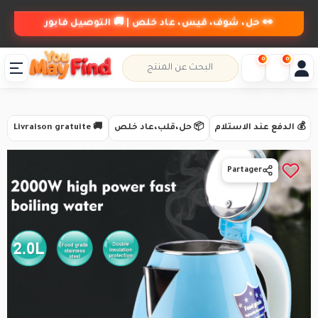
👀 حل، شوف، قيس، عاد خلص | 🚚 التوصيل فابور
0
0
💰 الدفع عند الاستلام
📦 حل،قلب،عاد خلص
🚚 Livraison gratuite
Partager