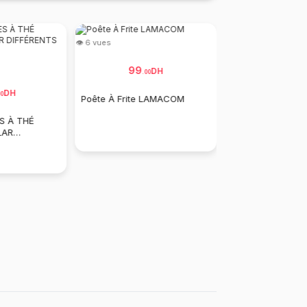
👁 6 vues
👁 5 vues
99
DH
.
00
149
.
00
DH
0
Poête À Frite LAMACOM
Bouilloire Électri
S À THÉ
En Acier Inoxydab
LAR
LORIS