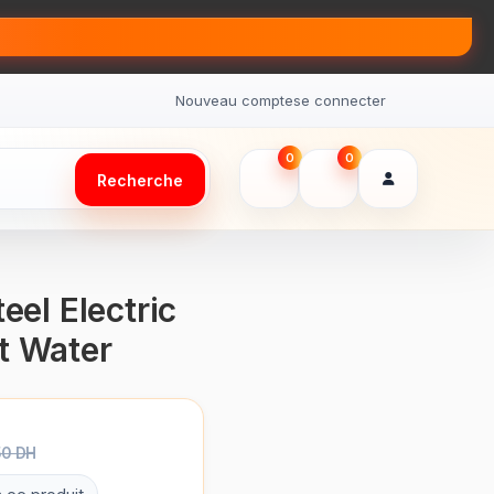
Nouveau compte
se connecter
0
0
Recherche
eel Electric
ot Water
50 DH