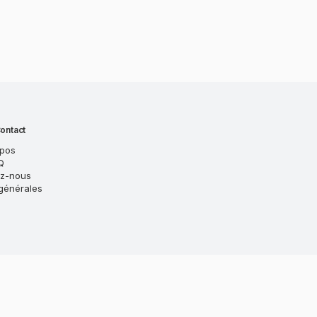
ontact
opos
Q
ez-nous
générales