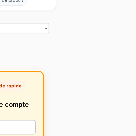
à ce produit
de rapide
de compte