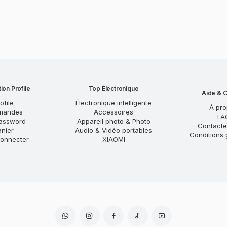
ion Profile
Top Électronique
Aide & C
ofile
Électronique intelligente
À pr
mandes
Accessoires
FA
assword
Appareil photo & Photo
Contact
anier
Audio & Vidéo portables
Conditions 
onnecter
XIAOMI