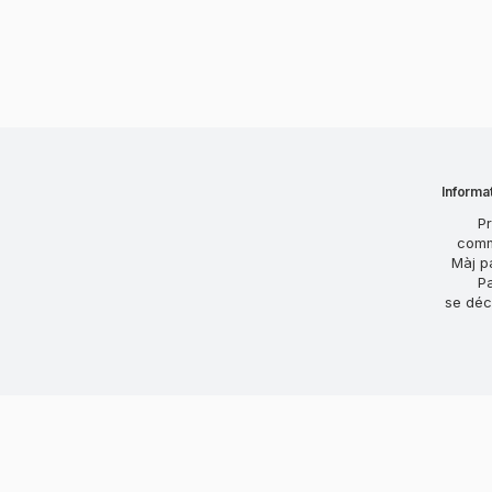
Informat
Pr
com
Màj p
P
se déc