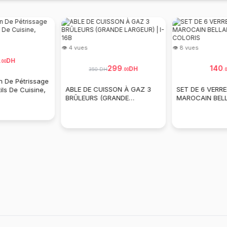
👁 4 vues
👁 8 vues
DH
.
00
299
140
DH
350 DH
.
00
.
0
 De Pétrissage
ABLE DE CUISSON À GAZ 3
SET DE 6 VERRE
ls De Cuisine,
BRÛLEURS (GRANDE
MAROCAIN BEL
LARGEUR) | I-16B
DIFFÉRENTS CO