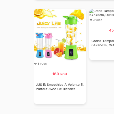
👁 3 vues
45
Grand Tampon
64x45cm, Outi
👁 3 vues
45
180
DH
DH
.
00
.
00
e D'extension
JUS Et Smoothies A Volonte Et
ible Turbo Flex
Partout Avec Ce Blender