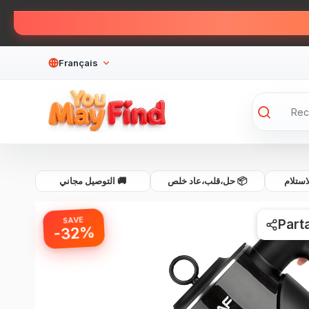
Français
💰 لام
📦 حل،قلب،عاد خلص
🚚 التوصيل مجاني
SAVE
Part
-32%