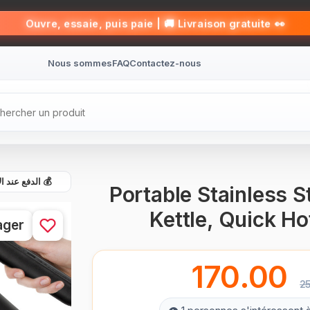
👀 Ouvre, essaie, puis paie | 🚚 Livraison gratuite
Nous sommes
FAQ
Contactez-nous
الدفع عند الاست
Portable Stainless St
Kettle, Quick H
ager
170.00
2