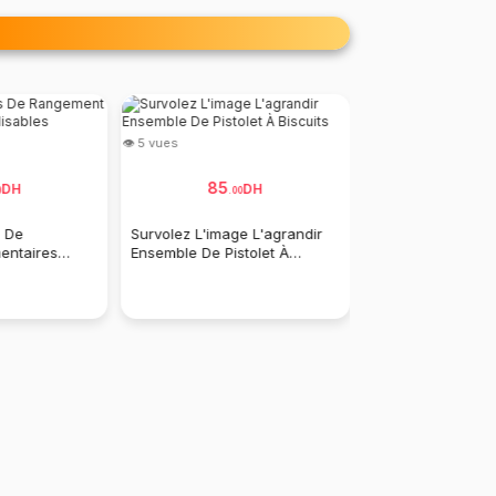
👁 5 vues
👁 3 vues
85
99
DH
DH
149 DH
0
.
00
.
s De
Survolez L'image L'agrandir
Boîte À Lunch Le
entaires
Ensemble De Pistolet À
Plus Bouteille D'
Biscuits