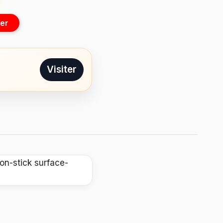
er
Visiter
on-stick surface-