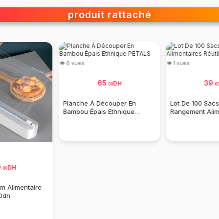
produit rattaché
👁 6 vues
👁 1 vues
65
39
DH
.
00
.
0
Planche À Découper En
Lot De 100 Sac
Bambou Épais Ethnique
Rangement Alim
PETALS
Réutilisables
0
DH
.
00
ilm Alimentaire
0dh