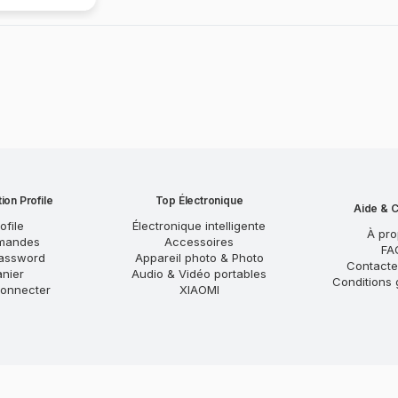
ion Profile
Top Électronique
Aide & C
ofile
Électronique intelligente
À pr
mandes
Accessoires
FA
assword
Appareil photo & Photo
Contact
anier
Audio & Vidéo portables
Conditions 
onnecter
XIAOMI