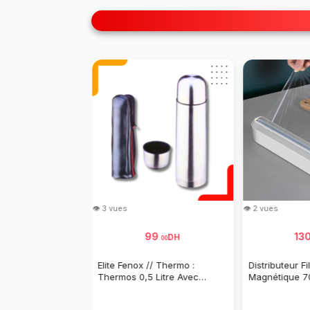
👁 3 vues
👁 2 vues
99
99
13
DH
DH
.
00
.
00
e Couteaux De
Elite Fenox // Thermo :
Distributeur F
onais En Acier
Thermos 0,5 Litre Avec
Magnétique 7
Couvercle