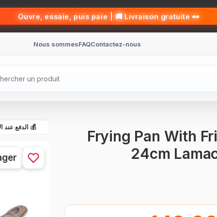
👀 Ouvre, essaie, puis paie | 🚚 Livraison gratuite
Nous sommes
FAQ
Contactez-nous
الدفع عند الاست
Frying Pan With Fr
24cm Lama
ager
BRAND