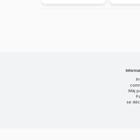
Informat
Pr
com
Màj p
P
se déc