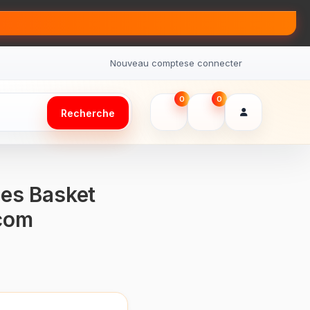
Nouveau compte
se connecter
0
0
Recherche
ies Basket
com