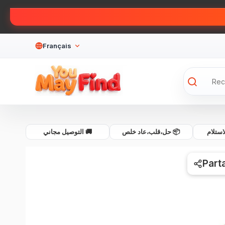
Français
💰 لام
📦 حل،قلب،عاد خلص
🚚 التوصيل مجاني
Part