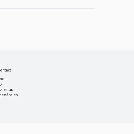
ontact
opos
Q
ez-nous
générales