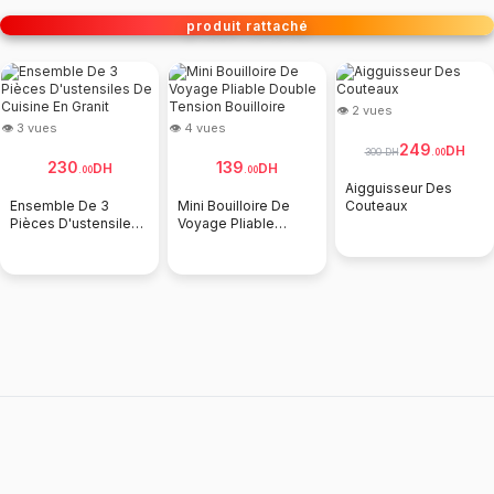
produit rattaché
👁 2 vues
👁 3 vues
👁 4 vues
249
DH
300 DH
.
00
230
139
DH
DH
.
00
.
00
Aigguisseur Des
Ensemble De 3
Mini Bouilloire De
Couteaux
Pièces D'ustensiles
Voyage Pliable
De Cuisine En Granit
Double Tension
Bouilloire