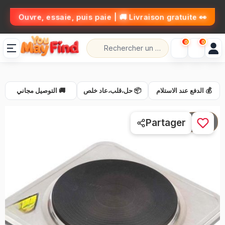
👀 Ouvre, essaie, puis paie | 🚚 Livraison gratuite
0
0
💰 الدفع عند الاستلام
📦 حل،قلب،عاد خلص
🚚 التوصيل مجاني
1 / 3
Partager