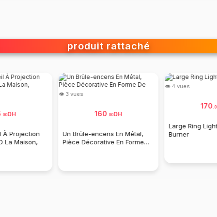
produit rattaché
👁 4 vues
👁 3 vues
170
.
0
5
160
DH
DH
.
00
.
00
Large Ring Ligh
 À Projection
Un Brûle-encens En Métal,
Burner
D La Maison,
Pièce Décorative En Forme
De