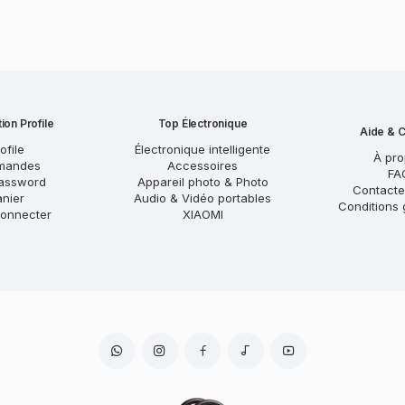
ion Profile
Top Électronique
Aide & C
ofile
Électronique intelligente
À pr
mandes
Accessoires
FA
assword
Appareil photo & Photo
Contact
anier
Audio & Vidéo portables
Conditions 
onnecter
XIAOMI