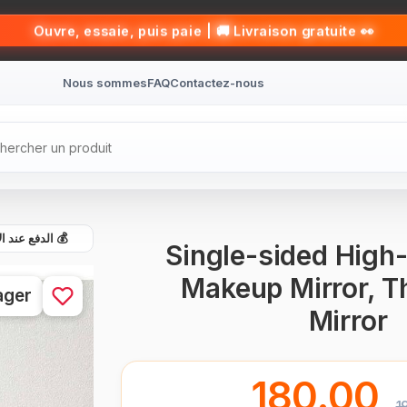
👀 Ouvre, essaie, puis paie | 🚚 Livraison gratuite
Nous sommes
FAQ
Contactez-nous
الدفع عند الاست
Single-sided High-
Makeup Mirror, T
ager
Mirror
180.00
1