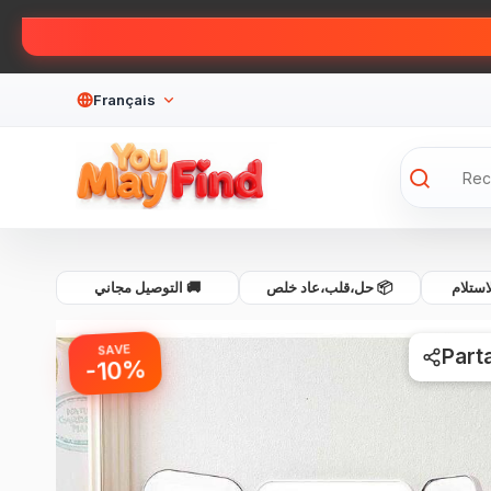
Français
💰 لام
📦 حل،قلب،عاد خلص
🚚 التوصيل مجاني
SAVE
Part
-10%