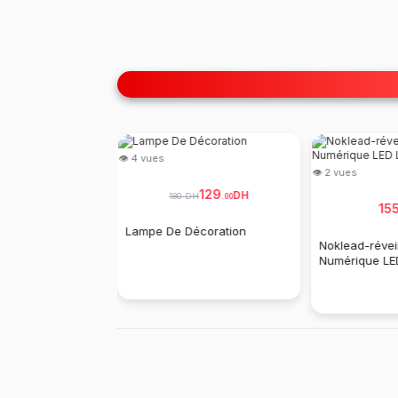
👁 4 vues
👁 2 vues
99
129
DH
DH
180 DH
.
00
.
00
15
Lampe De Décoration
Noklead-réveil
Numérique LE