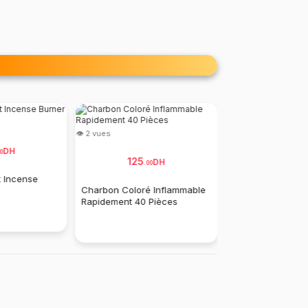
👁 2 vues
👁 5 vues
DH
0
125
150
DH
.
00
.
00
t Incense
Charbon Coloré Inflammable
Mini Nettoyeur D
Rapidement 40 Pièces
Air Silencieux, 1.