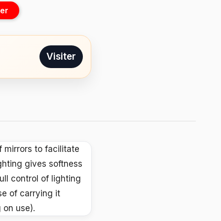
er
Visiter
 mirrors to facilitate
ighting gives softness
ll control of lighting
 of carrying it
 on use).