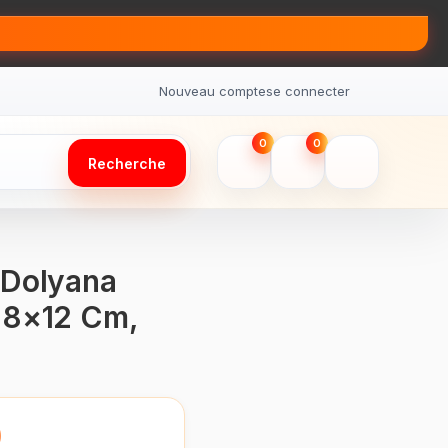
Nouveau compte
se connecter
0
0
Recherche
 Dolyana
28×12 Cm,
0