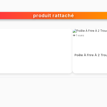
produit rattaché
👁 1 vues
Poêle À Frire À 2 Tro