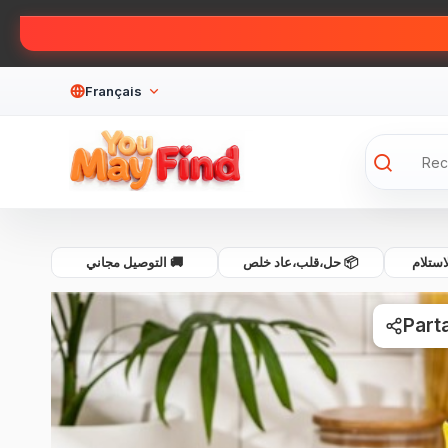
Français
💰 لام
📦 حل،قلب،عاد خلص
🚚 التوصيل مجاني
Part