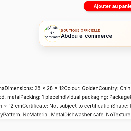
Ajouter au pani
BOUTIQUE OFFICIELLE
Abdou e-commerce
naDimensions: 28 x 28 x 12Colour: GoldenCountry: Chi
od, metalPacking: 1 pieceIndividual packaging: Package
 × 12 cmCertificate: Not subject to certificationShape:
Pattern: NoMaterial: MetalDishwasher safe: NoTextur