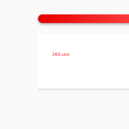
260
DH
.
00