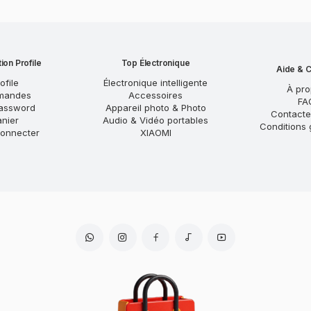
ion Profile
Top Électronique
Aide & C
ofile
Électronique intelligente
À pr
mandes
Accessoires
FA
assword
Appareil photo & Photo
Contact
anier
Audio & Vidéo portables
Conditions 
onnecter
XIAOMI