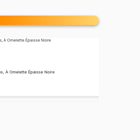
120
DH
.
00
us, À Omelette Épaisse Noire