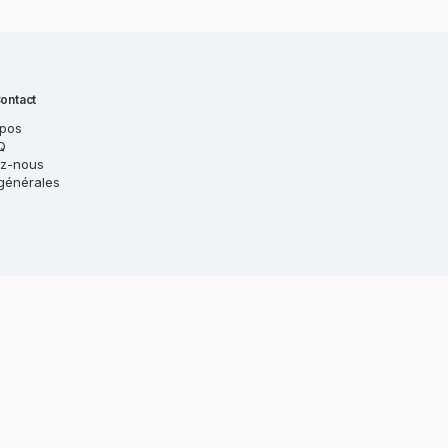
ontact
opos
Q
ez-nous
générales