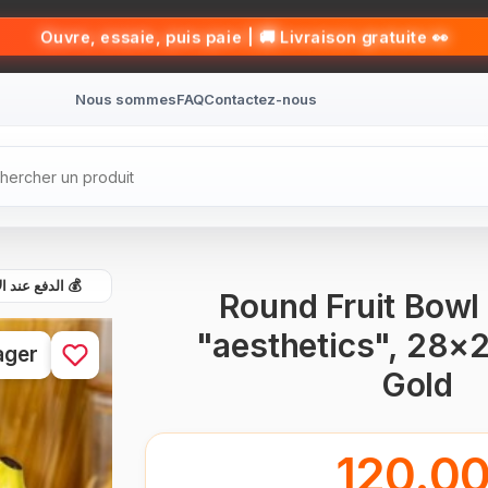
👀 Ouvre, essaie, puis paie | 🚚 Livraison gratuite
Nous sommes
FAQ
Contactez-nous
الدفع عند الاست
Round Fruit Bowl
"aesthetics", 28×
ager
Gold
120.0