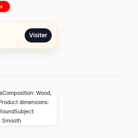
er
Visiter
naComposition: Wood,
Product dimensions:
 RoundSubject:
e: Smooth