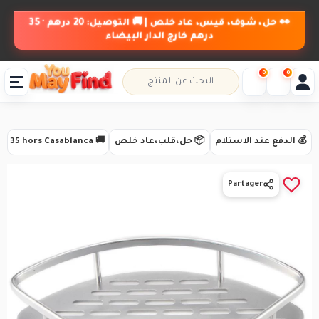
👀 حل، شوف، قيس، عاد خلص | 🚚 التوصيل: 20 درهم · 35
درهم خارج الدار البيضاء
0
0
💰 الدفع عند الاستلام
📦 حل،قلب،عاد خلص
🚚 Livraison 20 DH · 35 hors Casablanca
Partager