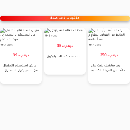
منتجات ذات صلة
👁 4 vues
👁 2 vues
👁 7 vues
35
درهم
.
00
39
250
درهم
درهم
.
00
.
00
منظف ​​حمام السيليكون
رف مناشف يثبت على
فرش استحمام الأطفال
الحائط من الفولاذ المقاوم
من السيليكون السحري ،
للصدأ علاقة
فرشاة حمام