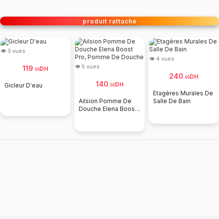
produit rattaché
👁 3 vues
👁 4 vues
👁 5 vues
119
DH
.
00
240
DH
.
00
140
DH
Gicleur D'eau
.
00
Etagères Murales De
Ailsion Pomme De
Salle De Bain
Douche Elena Boost
Pro, Pomme De
Douche