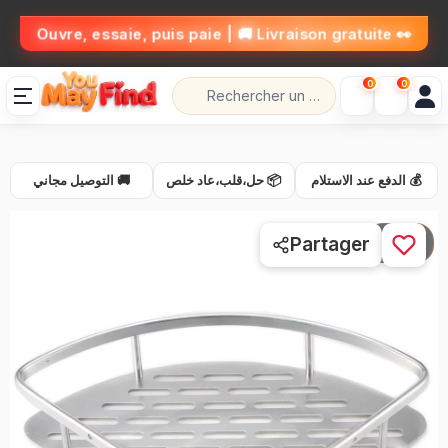
👀 Ouvre, essaie, puis paie | 🚚 Livraison gratuite
0
0
💰 الدفع عند الاستلام
📦 حل،قلب،عاد خلص
🚚 التوصيل مجاني
1 / 3
Partager