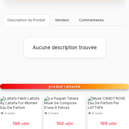
Description du Produit
Vendeur
Commentaires
Aucune description trouvée
produit rattaché
👁 4 vues
👁 2 vues
👁 6 vues
199
160
199
DH
DH
DH
.
00
.
00
.
00