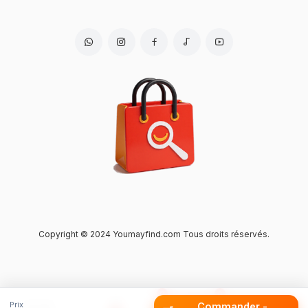
Copyright © 2024 Youmayfind.com Tous droits réservés.
0
0
Home
Account
Wishlist
Panier
Marketplace
Prix
Commander -
Accueil
Marketplace