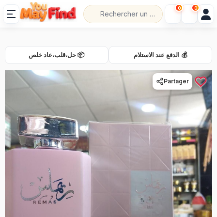
0
0
💰 الدفع عند الاستلام
📦 حل،قلب،عاد خلص
Partager