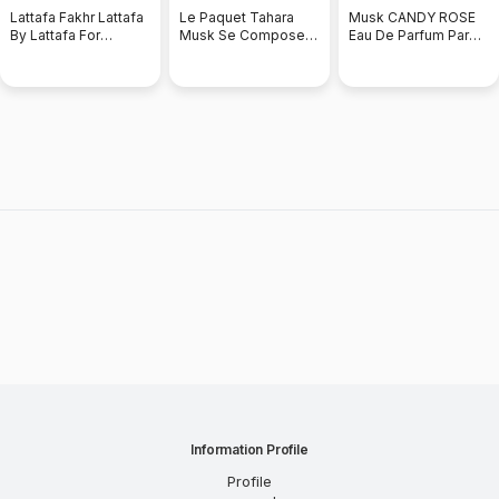
Lattafa Fakhr Lattafa
Le Paquet Tahara
Musk CANDY ROSE
By Lattafa For
Musk Se Compose
Eau De Parfum Par
Women Eau De
D'une 6 Pièces
LATTAFA
Parfum
Information Profile
Profile