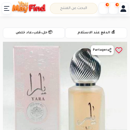
0
0
💰 الدفع عند الاستلام
📦 حل،قلب،عاد خلص
Partager