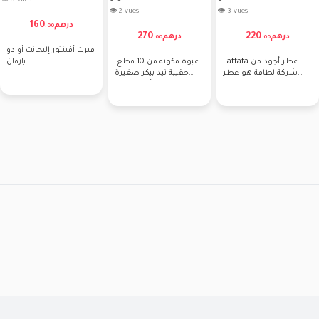
👁 5 vues
👁 2 vues
👁 3 vues
160
درهم
.
00
270
220
درهم
درهم
.
00
.
00
فيرت أفينتور إليجانت أو دو
Lattafa عطر أجود من
عبوة مكونة من 10 قطع:
بارفان
شركة لطافة هو عطر
حقيبة تيد بيكر صغيرة
راقي للنساء 60مل
بأكثر الألوان