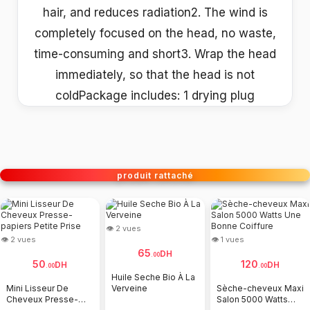
hair, and reduces radiation2. The wind is
completely focused on the head, no waste,
time-consuming and short3. Wrap the head
immediately, so that the head is not
coldPackage includes: 1 drying plug
produit rattaché
👁 2 vues
👁 2 vues
👁 1 vues
65
DH
.
00
50
120
DH
DH
.
00
.
00
Huile Seche Bio À La
Mini Lisseur De
Verveine
Sèche-cheveux Maxi
Cheveux Presse-
Salon 5000 Watts