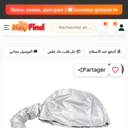
👀 Ouvre, essaie, puis paie | 🚚 Livraison gratuite
0
0
💰 الدفع عند الاستلام
📦 حل،قلب،عاد خلص
🚚 التوصيل مجاني
1 / 5
Partager