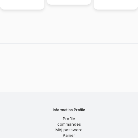
papiers Petite Prise
Une Bonne Coiffure
Information Profile
Profile
commandes
Màj password
Panier