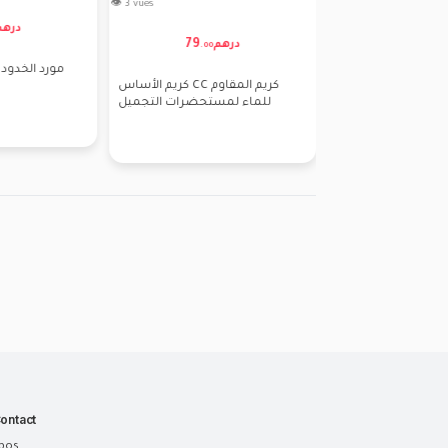
👁 4 vues
👁 3 vues
120
149
درهم
درهم
د
.
00
.
00
Vapeur Nettoyant Vi - جهاز
سخان الشمع ، مجموعة إزالة
سيرافي جل
بخار الوجه - سبا وساونا
الشعر الكهربائية المحمولة للوجه
العادية إ
ontact
pos