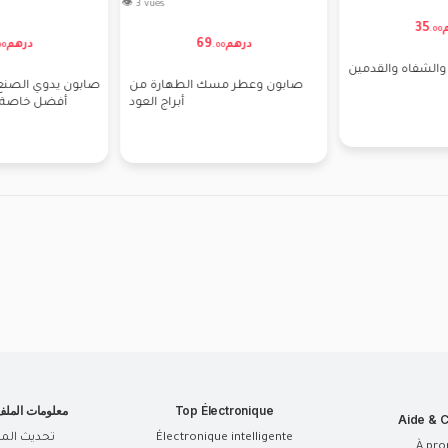
👁 3 vues
👁 1 vues
در
79
124
رهم
درهم
.
00
.
00
مورد الخدو
 رغوي منظف (للبشرة
كريم الأساس CC كريم المقاوم
لى الدهنية) – 236 مل
للماء لمستحضرات التجميل
Top Électronique
معلومات المل
Aide & C
Électronique intelligente
تحديث الم
À pro