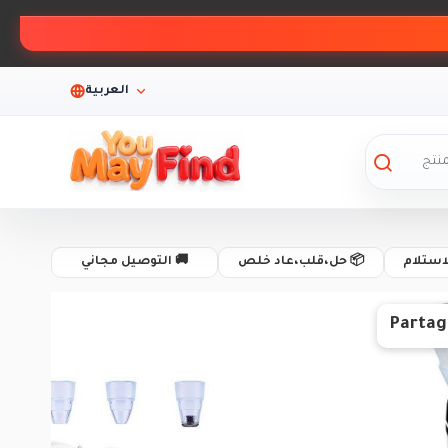
العربية
لاستلام
📦 حل،قلب،عاد خلص
🚚 التوصيل مجاني
Partag