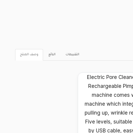
التقييمات
البائع
وصف المنتج
Electric Pore Clea
Rechargeable Pimp
machine comes wit
machine which integ
pulling up, wrinkle 
Five levels, suitabl
by USB cable, easy