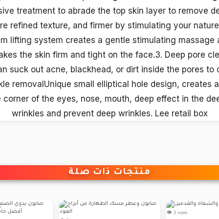
ive treatment to abrade the top skin layer to remove d
e refined texture, and firmer by stimulating your nature
um lifting system creates a gentle stimulating massage 
akes the skin firm and tight on the face.3. Deep pore cl
an suck out acne, blackhead, or dirt inside the pores to
kle removalUnique small elliptical hole design, creates
e corner of the eyes, nose, mouth, deep effect in the d
wrinkles and prevent deep wrinkles. Lee retail box
منتجات ذات صلة