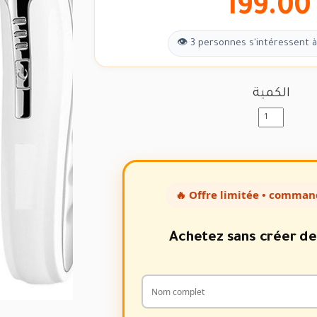
199.00
👁 3 personnes s'intéressent à
الكمية
🔥 Offre limitée • comman
Achetez sans créer d