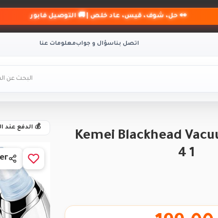
👀 حل، شوف، قيس، عاد خلص | 🚚 التوصيل فابور
اتصل بنا
سؤال و جواب
معلومات عنا
💰 الدفع عند ا
Kemei Blackhead Vacu
4 1
er
BRAND