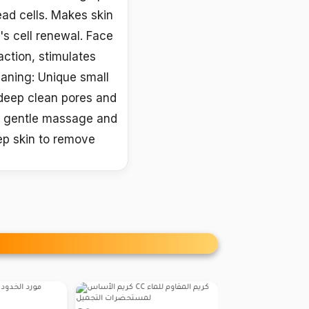
ead cells. Makes skin
's cell renewal. Face
action, stimulates
eaning: Unique small
 deep clean pores and
 a gentle massage and
eep skin to remove