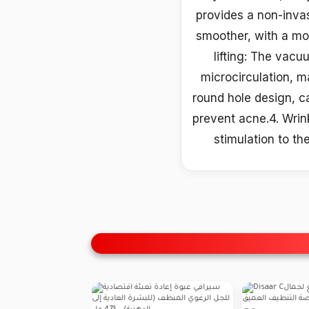
provides a non-invas
smoother, with a mor
lifting: The vacu
microcirculation, m
round hole design, c
prevent acne.4. Wrin
stimulation to th
👁 3 vues