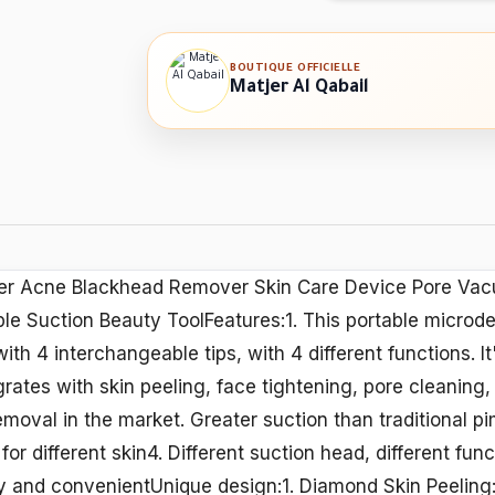
BOUTIQUE OFFICIELLE
Matjer Al Qabail
ner Acne Blackhead Remover Skin Care Device Pore Va
le Suction Beauty ToolFeatures:1. This portable microd
h 4 interchangeable tips, with 4 different functions. It'
rates with skin peeling, face tightening, pore cleaning
removal in the market. Greater suction than traditional p
e for different skin4. Different suction head, different fu
 and convenientUnique design:1. Diamond Skin Peeling: 