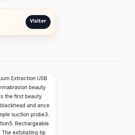
Visiter
cuum Extraction USB
ermabrasion beauty
s the first beauty
, blackhead and ance
imple suction probe3.
nction5. Rechargeable
The exfoliating tip