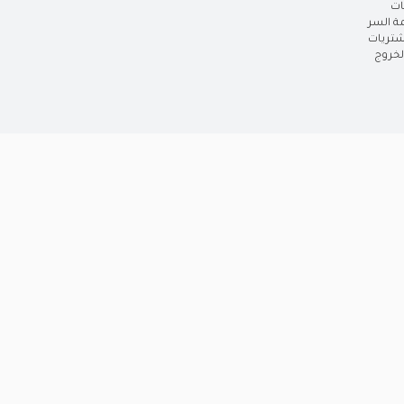
ات
ة السر
شتريات
خروج