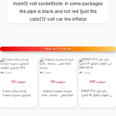
more12 volt socketNote: in some packages
the pipe is black and not red (just the
color)12 volt car tire inflator
منتجات ذات صلة
👁 4 vues
👁 5 vues
👁 3 vues
65
99
399
درهم
درهم
درهم
.
00
.
00
.
00
1080P PTZ واي فاي
مروحة صغيرة محمولة ،
لوحة سيارة مضادة
كاميرا IP في الهواء الطلق
قابلة للطي ، صامتة ، قابلة
للانزلاق حصيرة مضادة
5MP HD AI
لإعادة
للانزلاق للهاتف GPS