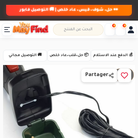
👀 حل، شوف، قيس، عاد خلص | 🚚 التوصيل فابور
0
0
💰 الدفع عند الاستلام
📦 حل،قلب،عاد خلص
🚚 التوصيل مجاني
1 / 3
Partager