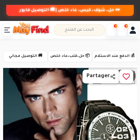
👀 حل، شوف، قيس، عاد خلص | 🚚 التوصيل فابور
0
0
💰 الدفع عند الاستلام
📦 حل،قلب،عاد خلص
🚚 التوصيل مجاني
1 / 4
Partager