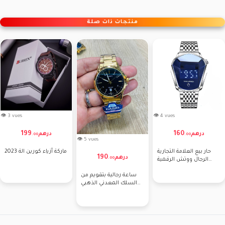
منتجات ذات صلة
👁 3 vues
👁 4 vues
199
160
درهم
درهم
.
00
.
00
👁 5 vues
حار بيع العلامة التجارية
ماركة أزياء كورين الة 2023
190
درهم
.
00
الرجال ووتش الرقمية
شاشة LED تعمل
ساعة رجالية بتقويم من
السلك المعدني الذهبي
اليوم + التاريخ