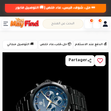
👀 حل، شوف، قيس، عاد خلص | 🚚 التوصيل فابور
0
0
💰 الدفع عند الاستلام
📦 حل،قلب،عاد خلص
🚚 التوصيل مجاني
1 / 3
Partager