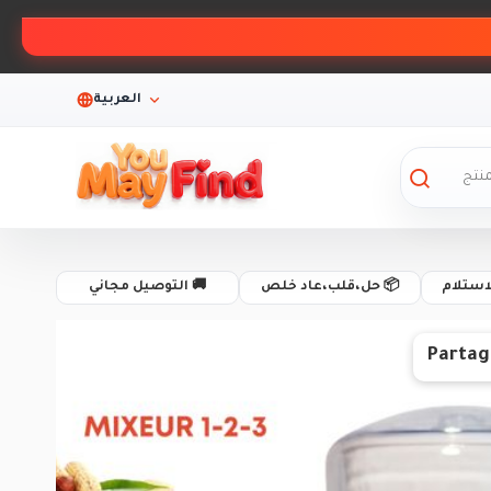
العربية
لاستلام
📦 حل،قلب،عاد خلص
🚚 التوصيل مجاني
Partag