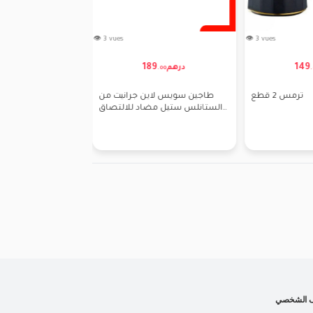
👁 4 vues
👁 4 vues
120
140
درهم
درهم
.
00
.
00
500 مللي زجاجة ماء تُرمس
ميزان مطبخ الكتروني من كنز 1 جم -
ل مع القش Kawaii الفولاذ
10 كجم (مشمول بالبطارية)
ف الشخصي