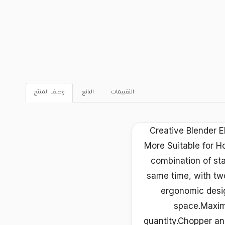
التقييمات
البائع
وصف المنتج
Creative Blender El
More Suitable for 
combination of stai
same time, with two
ergonomic desig
space.Maximu
quantity.Chopper an