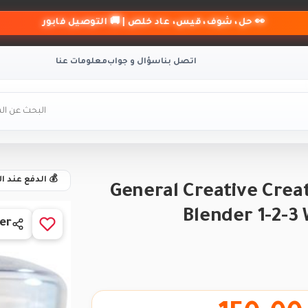
👀 حل، شوف، قيس، عاد خلص | 🚚 التوصيل فابور
اتصل بنا
سؤال و جواب
معلومات عنا
💰 الدفع عند ا
General Creative Crea
Blender 1-2-3 
er
BRAND