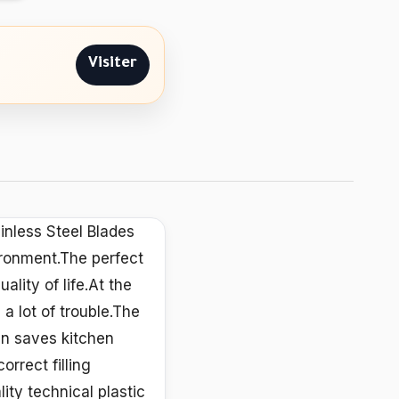
Visiter
ainless Steel Blades
ronment.The perfect
ality of life.At the
a lot of trouble.The
gn saves kitchen
rrect filling
ty technical plastic