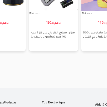
👁 2 vues
👁 6 vues
249
39
درهم
درهم
300 درهم
.
00
.
00
طابلية مطبخ
مبراة سكاكين
للأطفا
Top Électronique
معلومات المل
Aide & C