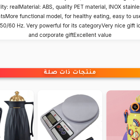
lity: realMaterial: ABS, quality PET material, INOX stainl
tsMore functional model, for healthy eating, easy to use
/60 Hz. Very powerful for its categoryVery nice gift ide
and corporate giftExcellent value
منتجات ذات صلة