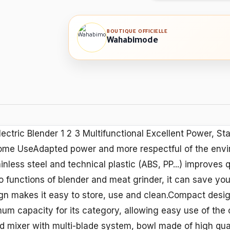
BOUTIQUE OFFICIELLE
Wahabimode
ectric Blender 1 2 3 Multifunctional Excellent Power, St
Home UseAdapted power and more respectful of the envi
nless steel and technical plastic (ABS, PP...) improves qu
 functions of blender and meat grinder, it can save you 
n makes it easy to store, use and clean.Compact desi
m capacity for its category, allowing easy use of the co
d mixer with multi-blade system, bowl made of high quali