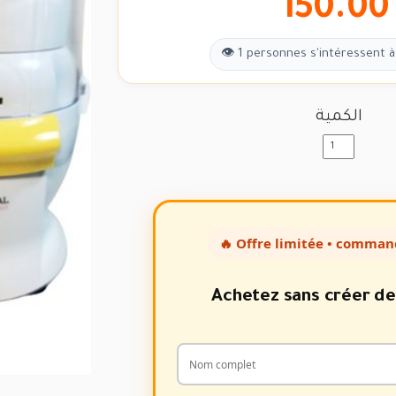
150.00
👁 1 personnes s'intéressent à
الكمية
🔥 Offre limitée • comman
Achetez sans créer d