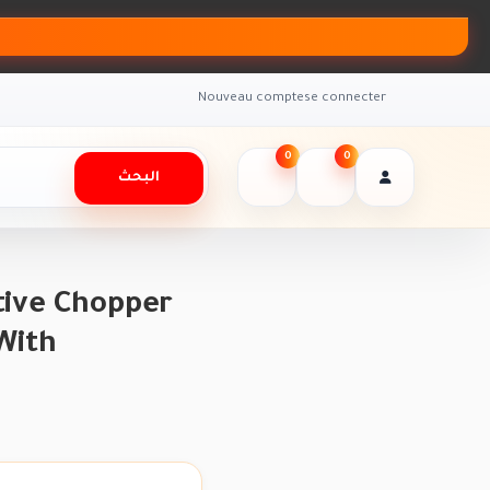
Nouveau compte
se connecter
0
0
البحث
tive Chopper
With