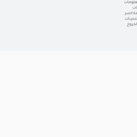
علومات
ات
ة السر
شتريات
خروج