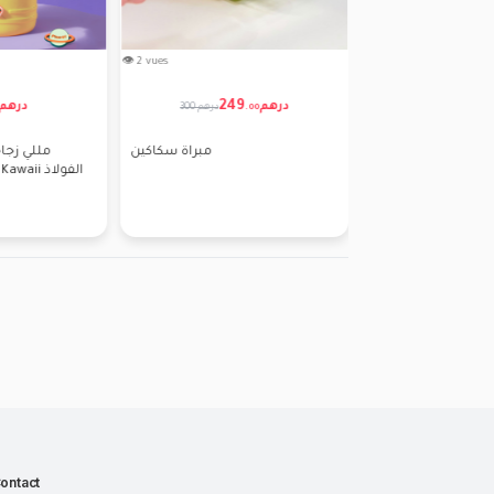
👁 2 vues
👁 2 vues
99
درهم
40
درهم
.
00
.
00
كوب حراري من لاماكوم 500 مل
أغطية من السيليكون لحفظ
من الفولاذ المقاوم للصدأ
الأغذية6 قطع، قياسات مختلفة
ontact