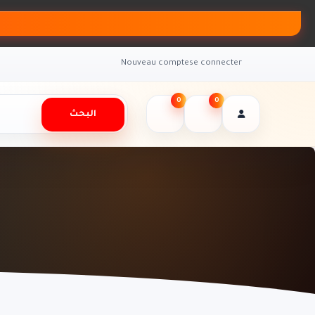
Nouveau compte
se connecter
0
0
البحث